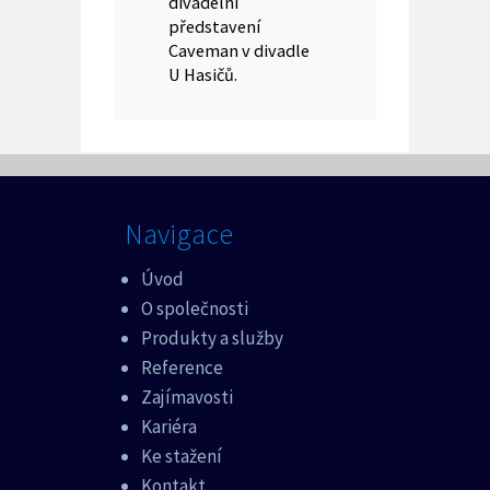
divadelní
představení
Caveman v divadle
U Hasičů.
Navigace
Úvod
O společnosti
Produkty a služby
Reference
Zajímavosti
Kariéra
Ke stažení
Kontakt