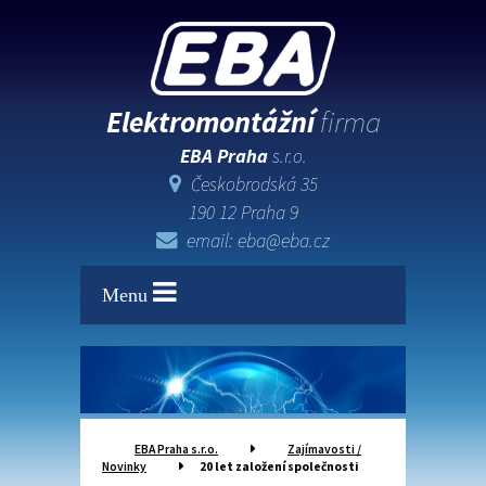
Elektromontážní
firma
EBA Praha
s.r.o.
Českobrodská 35
190 12 Praha 9
email: eba@eba.cz
Menu
EBA Praha s.r.o.
Zajímavosti /
Novinky
20 let založení společnosti