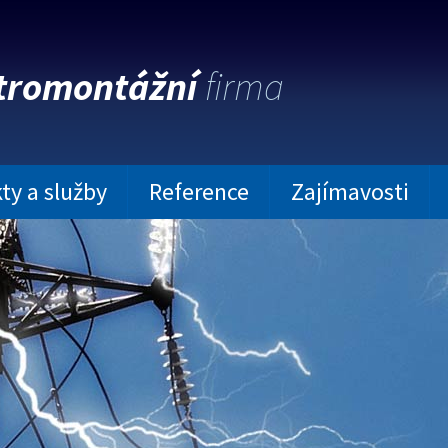
tromontážní
firma
ty a služby
Reference
Zajímavosti