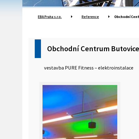
EBA Praha s.r.o.
Reference
Obchodní Cen
Obchodní Centrum Butovic
vestavba PURE Fitness – elektroinstalace