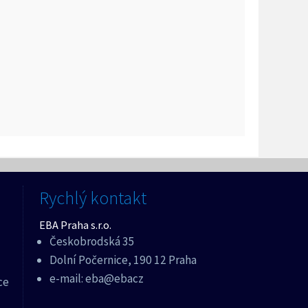
Rychlý kontakt
EBA Praha s.r.o.
Českobrodská 35
Dolní Počernice, 190 12 Praha
e-mail:
eba@ebacz
ce