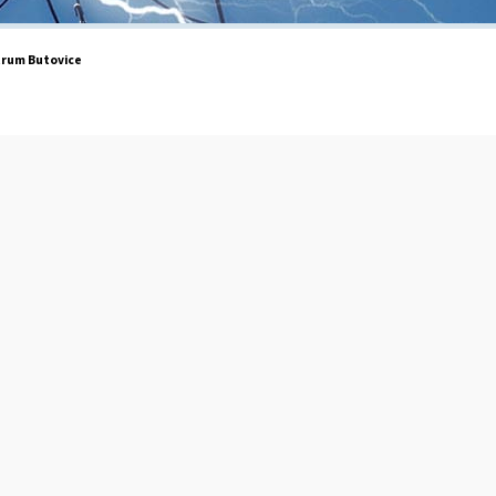
trum Butovice
e