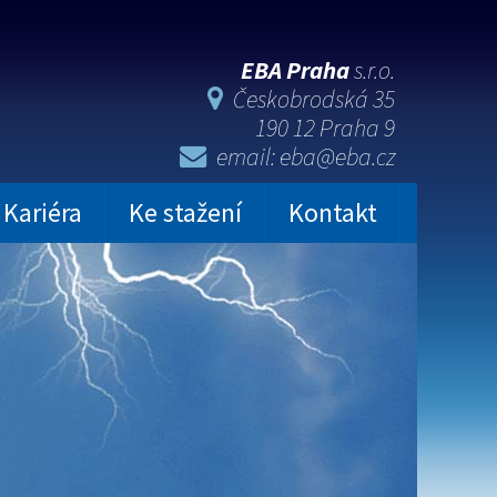
EBA Praha
s.r.o.
Českobrodská 35
190 12 Praha 9
email: eba@eba.cz
Kariéra
Ke stažení
Kontakt