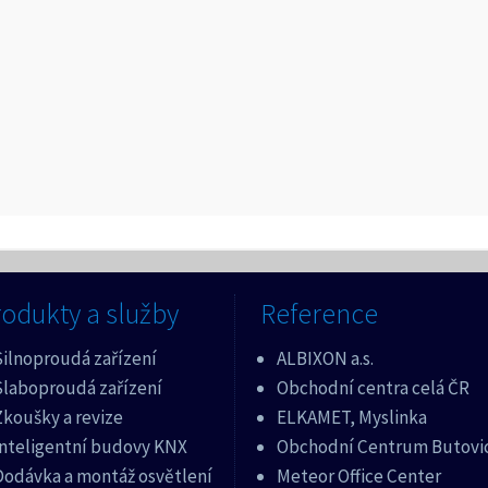
odukty a služby
Reference
Silnoproudá zařízení
ALBIXON a.s.
Slaboproudá zařízení
Obchodní centra celá ČR
koušky a revize
ELKAMET, Myslinka
Inteligentní budovy KNX
Obchodní Centrum Butovi
Dodávka a montáž osvětlení
Meteor Office Center