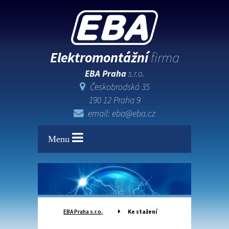
Elektromontážní
firma
EBA Praha
s.r.o.
Českobrodská 35
190 12 Praha 9
email: eba@eba.cz
Menu
EBA Praha s.r.o.
Ke stažení