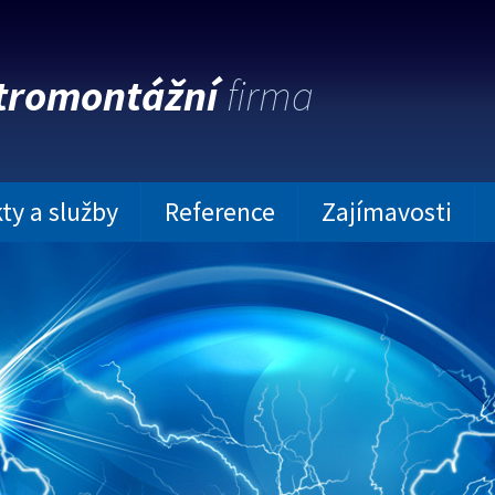
tromontážní
firma
ty a služby
Reference
Zajímavosti