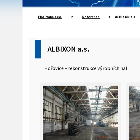
EBA Praha s.r.o.
Reference
ALBIXON a.s.
ALBIXON a.s.
Hořovice – rekonstrukce výrobních hal