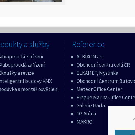
odukty a služby
Reference
Silnoproudá zařízení
ALBIXON a.s.
Slaboproudá zařízení
Obchodní centra celá ČR
koušky a revize
ELKAMET, Myslinka
Inteligentní budovy KNX
Obchodní Centrum Butovi
Dodávka a montáž osvětlení
Meteor Office Center
Prague Marina Office Cente
Galerie Harfa
O2 Aréna
P
MAKRO