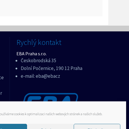
Rychlý kontakt
EBA Praha s.r.o.
Českobrodská 35
Dolní Počernice, 190 12 Praha
e-mail:
eba@ebacz
ce
r
oužíváme cookies k optimalizaci našich webových stránek a našich služeb.