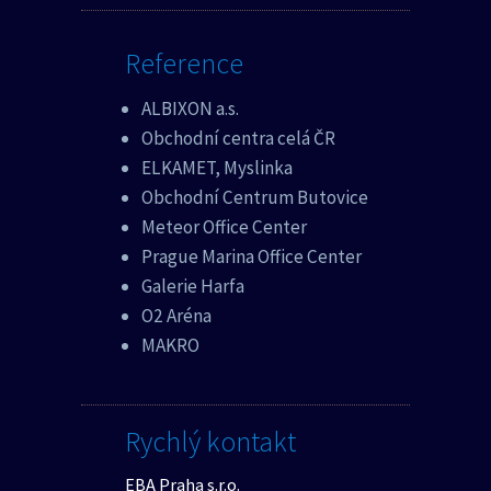
Reference
ALBIXON a.s.
Obchodní centra celá ČR
ELKAMET, Myslinka
Obchodní Centrum Butovice
Meteor Office Center
Prague Marina Office Center
Galerie Harfa
O2 Aréna
MAKRO
Rychlý kontakt
EBA Praha s.r.o.