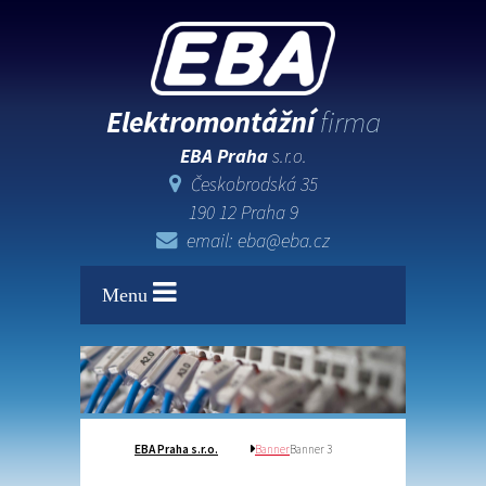
Elektromontážní
firma
EBA Praha
s.r.o.
Českobrodská 35
190 12 Praha 9
email: eba@eba.cz
Menu
EBA Praha s.r.o.
Banner
Banner 3