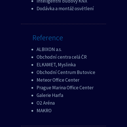
Inteligentní budovy KNX
Dodávka a montáž osvětlení
Reference
ALBIXON a.s.
Obchodní centra celá ČR
ELKAMET, Myslinka
Obchodní Centrum Butovice
Meteor Office Center
Prague Marina Office Center
Galerie Harfa
O2 Aréna
MAKRO