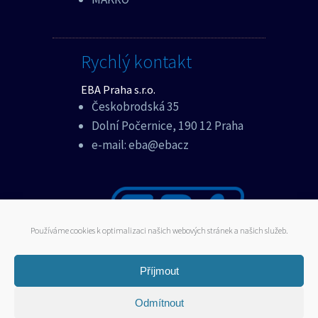
Rychlý kontakt
EBA Praha s.r.o.
Českobrodská 35
Dolní Počernice, 190 12 Praha
e-mail:
eba@ebacz
Používáme cookies k optimalizaci našich webových stránek a našich služeb.
Příjmout
© 2016 EBA CZ - všechna práva
Odmítnout
vyhrazena