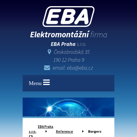
Elektromontážní
firma
EBA Praha
s.r.o.
Českobrodská 35
190 12 Praha 9
email: eba@eba.cz
Menu
EBA Praha
s.r.o.
Reference
Borgers
CS