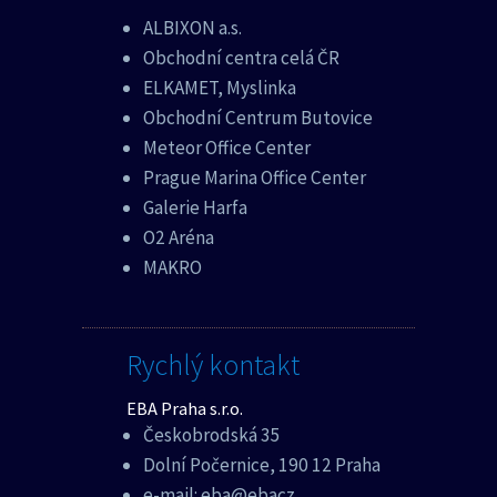
ALBIXON a.s.
Obchodní centra celá ČR
ELKAMET, Myslinka
Obchodní Centrum Butovice
Meteor Office Center
Prague Marina Office Center
Galerie Harfa
O2 Aréna
MAKRO
Rychlý kontakt
EBA Praha s.r.o.
Českobrodská 35
Dolní Počernice, 190 12 Praha
e-mail:
eba@ebacz