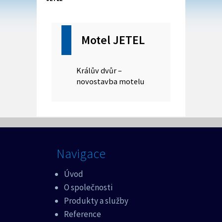
Motel JETEL
Králův dvůr –
novostavba motelu
Navigace
Úvod
O společnosti
Produkty a služby
Reference