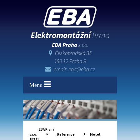
Elektromontážní
firma
EBA Praha
s.r.o.
Českobrodská 35
190 12 Praha 9
email: eba@eba.cz
Menu
EBA Praha
s.r.o.
Reference
Motel
JETEL