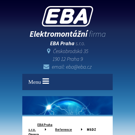
Elektromontážní
firma
EBA Praha
s.r.o.
Českobrodská 35
190 12 Praha 9
email: eba@eba.cz
Menu
EBA Praha
s.r.o.
Reference
MSDZ
Opava