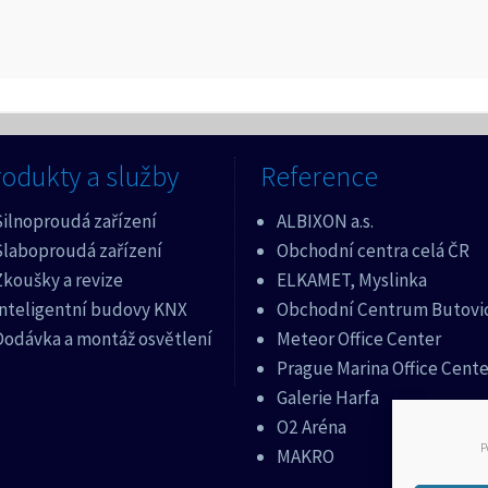
odukty a služby
Reference
Silnoproudá zařízení
ALBIXON a.s.
Slaboproudá zařízení
Obchodní centra celá ČR
koušky a revize
ELKAMET, Myslinka
Inteligentní budovy KNX
Obchodní Centrum Butovi
Dodávka a montáž osvětlení
Meteor Office Center
Prague Marina Office Cente
Galerie Harfa
O2 Aréna
P
MAKRO