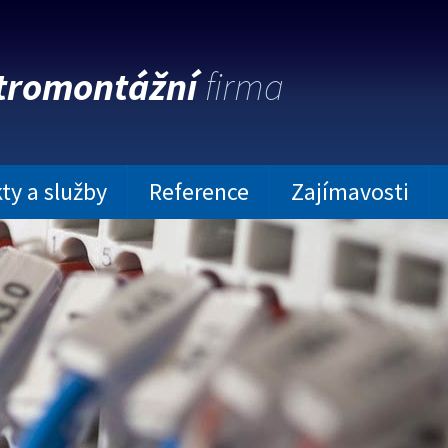
tromontážní
firma
ty a služby
Reference
Zajímavosti