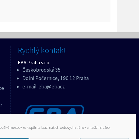
Rychlý kontakt
EBA Praha s.r.o.
Českobrodská 35
Dolní Počernice, 190 12 Praha
e-mail:
eba@ebacz
ce
r
oužíváme cookies k optimalizaci našich webových stránek a našich služeb.