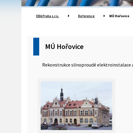
EBA Praha s.r.o.
Reference
MÚ Hořovice
MÚ Hořovice
Rekonstrukce silnoproudé elektroinstalace