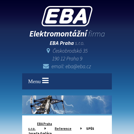
Elektromontážní
firma
EBA Praha
s.r.o.
Českobrodská 35
190 12 Praha 9
email: eba@eba.cz
Menu
EBA Praha
s.r.o.
Reference
SPŠS
Josefa Gočára