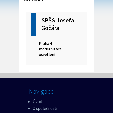
SPŠS Josefa
Gočára
Praha 4 –
modernizace
osvětlení
Navigace
Úvod
O společnosti