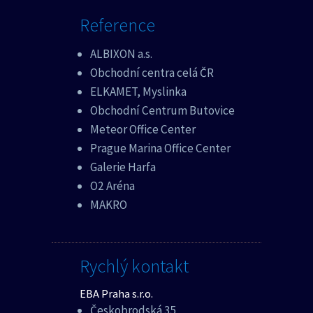
Reference
ALBIXON a.s.
Obchodní centra celá ČR
ELKAMET, Myslinka
Obchodní Centrum Butovice
Meteor Office Center
Prague Marina Office Center
Galerie Harfa
O2 Aréna
MAKRO
Rychlý kontakt
EBA Praha s.r.o.
Českobrodská 35