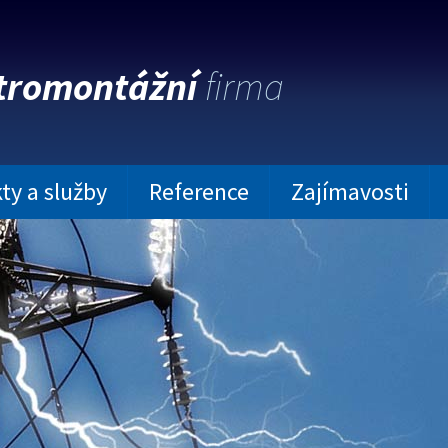
tromontážní
firma
ty a služby
Reference
Zajímavosti