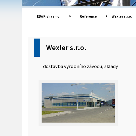
EBA Praha s.r.o.
Reference
Wexler s.r.o.
Wexler s.r.o.
dostavba výrobního závodu, sklady