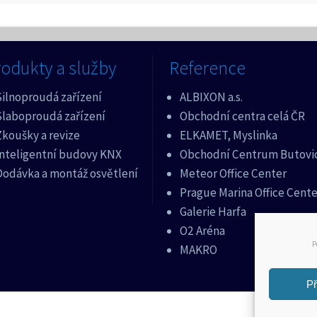
odukty a služby
Reference
Silnoproudá zařízení
ALBIXON a.s.
Slaboproudá zařízení
Obchodní centra celá ČR
koušky a revize
ELKAMET, Myslinka
Inteligentní budovy KNX
Obchodní Centrum Butovi
Dodávka a montáž osvětlení
Meteor Office Center
Prague Marina Office Cente
Galerie Harfa
O2 Aréna
P
MAKRO
Př