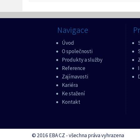
Navigace
Pr
Úvod
O společnosti
Produkty a služby
Z
Reference
Zajímavosti
Kariéra
Ke stažení
Kontakt
© 2016 EBA CZ - všechna práva vyhrazena