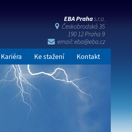
EBA Praha
s.r.o.
Českobrodská 35
190 12 Praha 9
email: eba@eba.cz
Kariéra
Ke stažení
Kontakt