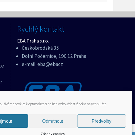
Rychlý kontakt
EBA Praha s.r.o.
Českobrodská 35
Dolní Počernice, 190 12 Praha
e-mail:
eba@ebacz
ce
r
oužíváme cookies k optimalizaci našich webových stránek a našich služeb.
íjmout
Odmítnout
Předvolby
Zásady cookies